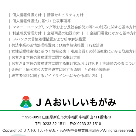
個人情報保護方針
情報セキュリティ方針
個人情報保護法に基づく公表事項等
マネー・ローンダリング等および反社会的勢力等への対応に関する基本方
利益相反管理方針
金融商品の勧誘方針
金融円滑化にかかる基本方
JAバンクの苦情処理措置および紛争解決措置
共済事業の苦情処理措置および紛争解決措置
行動計画
女性活躍推進法に基づく情報公表
准組合員との関係強化にかかる取組方
お客さま本位の業務運営に関する取組方針
お客さま本位の業務運営に関する取組状況およびＫＰＩ実績値の公表につい
金融庁「顧客本位の業務運営に関する原則」との対応関係表
経営者保証に関するガイドラインへにかかる取組方針
〒996-0053 山形県新庄市大字福田字福田山711番地73
TEL.0233-32-1511 FAX.0233-32-1510
Copyright © ＪＡおいしいもがみ・もがみ中央農業協同組合／
All rights reserved.